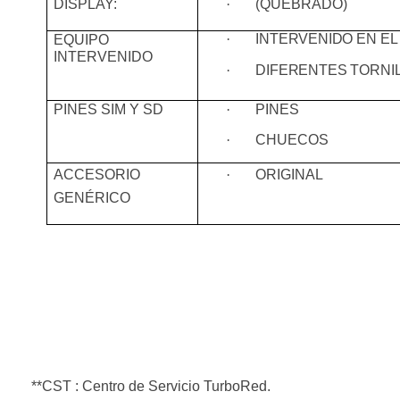
DISPLAY:
·
(QUEBRADO)
·
INTERVENIDO
EN EL
EQUIPO
INTERVENIDO
·
DIFERENTES
TORNI
PINES SIM Y SD
·
PINES
·
CHUECOS
ACCESORIO
·
ORIGINAL
GENÉRICO
**CST : Centro de Servicio TurboRed.