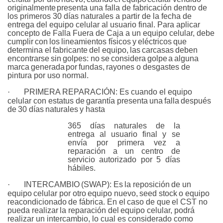
originalmente
presenta una falla de fabricación dentro de
los primeros 30 días naturales a partir de la fecha de
entrega del equipo celular al usuario final. Para aplicar
concepto de Falla Fuera de Caja a un equipo celular, debe
cumplir
con
los
lineamientos
físicos
y
eléctricos
que
determina el
fabricante
del
equipo,
las
carcasas
deben
encontrarse
sin
golpes: no
se
considera
golpe
a
alguna
marca
generada
por
fundas,
rayones o desgastes de
pintura por uso
normal.
·
PRIMERA REPARACIÓN:
Es cuando el equipo
celular con estatus de
garantía
presenta
una
falla
después
de
30
días
naturales
y
hasta
365 días naturales de la
entrega al usuario final y se
envía por primera vez a
reparación a un centro de
servicio autorizado por 5 días
hábiles.
·
INTERCAMBIO
(SWAP):
Es
la
reposición
de
un
equipo
celular
por otro
equipo
nuevo,
seed
stock
o
equipo
reacondicionado
de
fábrica. En
el
caso
de
que
el
CST
no
pueda
realizar
la
reparación
del
equipo celular, podrá
realizar un intercambio, lo cual es considerado como