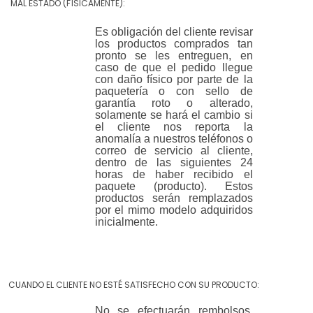
MAL
ESTADO (FÍSICAMENTE):
Es
obligación
del
cliente
revisar
los
productos
comprados
tan
pronto se les entreguen, en
caso de que el pedido llegue
con daño físico por parte de la
paquetería o con sello de
garantía roto o alterado,
solamente se hará el cambio si
el cliente nos reporta la
anomalía a nuestros teléfonos o
correo de servicio al cliente,
dentro de las siguientes 24
horas de haber recibido el
paquete (producto). Estos
productos serán remplazados
por el mimo modelo adquiridos
inicialmente.
CUANDO EL CLIENTE NO ESTÉ SATISFECHO CON SU
PRODUCTO:
No se efectuarán rembolsos,