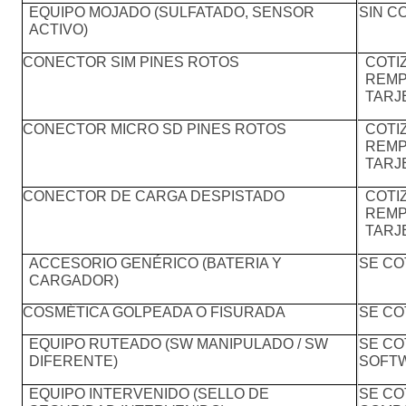
SIN C
EQUIPO MOJADO (SULFATADO, SENSOR
ACTIVO)
CONECTOR SIM PINES ROTOS
COTI
REMP
TARJ
CONECTOR MICRO SD PINES ROTOS
COTI
REMP
TARJ
CONECTOR DE CARGA DESPISTADO
COTI
REMP
TARJ
SE CO
ACCESORIO GENÉRICO (BATERIA Y
CARGADOR)
COSMÉTICA GOLPEADA O FISURADA
SE CO
SE CO
EQUIPO RUTEADO (SW MANIPULADO / SW
SOFT
DIFERENTE)
SE CO
EQUIPO INTERVENIDO (SELLO DE