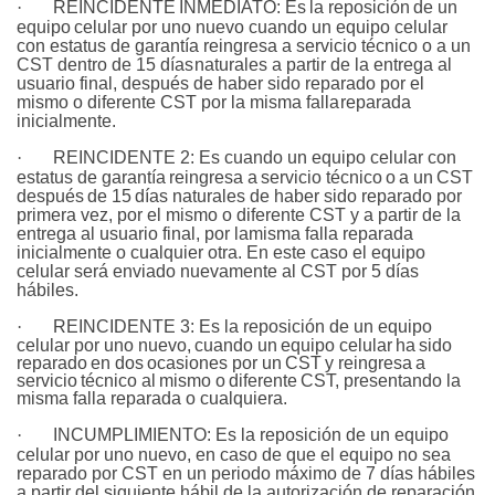
·
REINCIDENTE
INMEDIATO:
Es
la
reposición
de
un
equipo
celular por uno nuevo cuando un equipo celular
con estatus de garantía reingresa a servicio técnico o a un
CST dentro de 15 días
naturales a partir de la entrega al
usuario final, después de haber sido reparado por el
mismo o diferente CST por la misma falla
reparada
inicialmente.
·
REINCIDENTE 2:
Es cuando un equipo celular con
estatus de garantía
reingresa
a
servicio
técnico
o
a
un
CST
después
de
15
días naturales de haber sido reparado por
primera vez, por el mismo o diferente CST y a partir de la
entrega al usuario final, por la
misma falla reparada
inicialmente o cualquier otra. En este caso el equipo
celular será enviado nuevamente al CST por 5 días
hábiles.
·
REINCIDENTE 3:
Es la reposición de un equipo
celular por uno nuevo,
cuando
un
equipo
celular
ha
sido
reparado
en
dos
ocasiones por
un
CST
y
reingresa
a
servicio
técnico
al
mismo
o
diferente
CST, presentando la
misma falla reparada o
cualquiera.
·
INCUMPLIMIENTO:
Es la reposición de un equipo
celular por uno nuevo, en caso de que el equipo no sea
reparado por CST en un periodo máximo de 7 días hábiles
a partir del siguiente hábil de la autorización de reparación