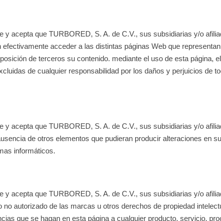
e y acepta que TURBORED, S. A. de C.V., sus subsidiarias y/o afiliad
n efectivamente acceder a las distintas páginas Web que representan 
disposición de terceros su contenido. mediante el uso de esta págin
excluidas de cualquier responsabilidad por los daños y perjuicios de 
e y acepta que TURBORED, S. A. de C.V., sus subsidiarias y/o afilia
la ausencia de otros elementos que pudieran producir alteraciones en
mas informáticos.
ce y acepta que TURBORED, S. A. de C.V., sus subsidiarias y/o afili
 no autorizado de las marcas u otros derechos de propiedad intelectu
ias que se hagan en esta página a cualquier producto, servicio, proce