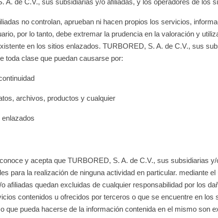
. de C.V., sus subsidiarias y/o afiliadas, y los operadores de los si
iadas no controlan, aprueban ni hacen propios los servicios, informa
ario, por lo tanto, debe extremar la prudencia en la valoración y utili
existente en los sitios enlazados. TURBORED, S. A. de C.V., sus subs
 de toda clase que puedan causarse por:
 continuidad
atos, archivos, productos y cualquier
os enlazados
 reconoce y acepta que TURBORED, S. A. de C.V., sus subsidiarias y/o 
les para la realización de ninguna actividad en particular. mediante e
 afiliadas quedan excluidas de cualquier responsabilidad por los da
vicios contenidos u ofrecidos por terceros o que se encuentre en los s
uso que pueda hacerse de la información contenida en el mismo son ex