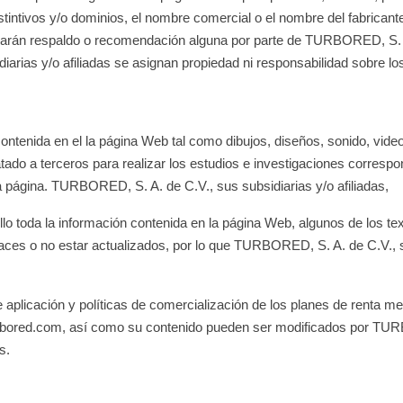
stintivos y/o dominios, el nombre comercial o el nombre del fabricante,
icarán respaldo o recomendación alguna por parte de TURBORED, S. A.
rias y/o afiliadas se asignan propiedad ni responsabilidad sobre l
ontenida en el la página Web tal como dibujos, diseños, sonido, vide
ratado a terceros para realizar los estudios e investigaciones corresp
la página. TURBORED, S. A. de C.V., sus subsidiarias y/o afiliadas,
rollo toda la información contenida en la página Web, algunos de los te
races o no estar actualizados, por lo que TURBORED, S. A. de C.V., s
e aplicación y políticas de comercialización de los planes de renta me
bored.com, así como su contenido pueden ser modificados por TURB
s.