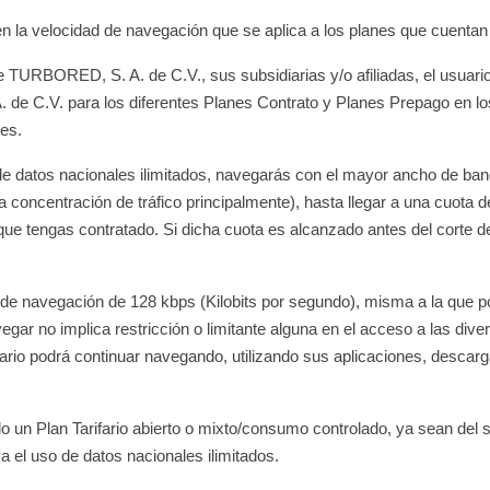
n la velocidad de navegación que se aplica a los planes que cuentan 
de TURBORED, S. A. de C.V., sus subsidiarias y/o afiliadas, el usua
 de C.V. para los diferentes Planes Contrato y Planes Prepago en 
tes.
 de datos nacionales ilimitados, navegarás con el mayor ancho de band
la concentración de tráfico principalmente), hasta llegar a una cuot
os que tengas contratado. Si dicha cuota es alcanzado antes del corte 
de navegación de 128 kbps (Kilobits por segundo), misma a la que p
gar no implica restricción o limitante alguna en el acceso a las diver
suario podrá continuar navegando, utilizando sus aplicaciones, descar
do un Plan Tarifario abierto o mixto/consumo controlado, ya sean de
a el uso de datos nacionales ilimitados.