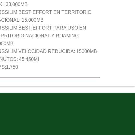
X : 33,000MB
SSILIM BEST EFFORT EN TERRITORIO
CIONAL: 15,000MB
RSSILIM BEST EFFORT PARA USO EN
RRITORIO NACIONAL Y ROAMING:
000MB
SSILIM VELOCIDAD REDUCIDA: 15000MB
NUTOS: 45,450MI
S:1,750