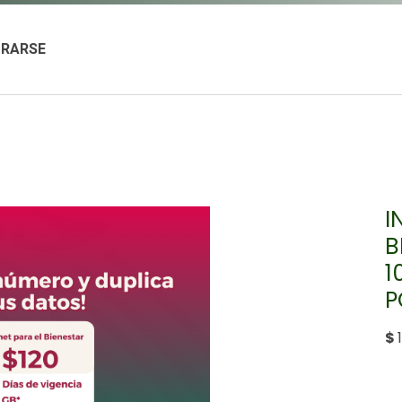
TRARSE
I
B
1
P
$