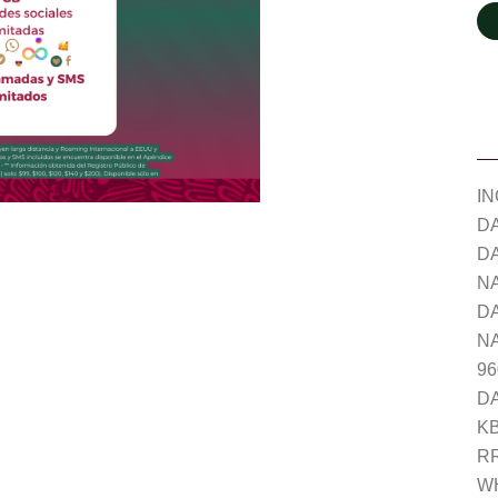
IN
DA
D
NA
D
N
9
D
KB
RR
W