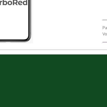
Pa
Vo