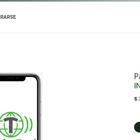
TRARSE
P
I
$